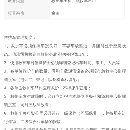
服务类型
救护车出租、殡仪车出租
可售卖地
全国
救护车管理制度：
1、救护车必须保持车况良好，车容车貌整洁，并随时处于应急状
态。值班司机接到急救指令后分钟内必须出车；
2、使用救护车时值班护士必须详细登记出车时间、事由、人员等；
3、各单位救护车的数量、号和车载通讯设备必须报市急救中心指挥
调度室（电话“”）登记，以备检查和调配；
4、各单位救护车只作医疗救护，不得挪作它用；
5、救护车发生故障时，必须立即报告本单位医务科和急救中心指挥
调度室，同时应尽除故障；
6、救护车每行驶公里必须进行一级保养（间隔保养），并按规定进
行年审、二级保养和车辆的报废；
7、各医院必须服从急救医疗中心指挥调度室的调度，不得以车况为