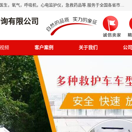
筋斗云鲲鹏(北京)健康咨询有限公司专业于救护车配备，随车医生，氧气，呼吸机，心电监护仪，急救药品等.服务于全国各省市之间伤病员和病愈者及家属的往返接送，及其他需要救护车特需服务的各项业务；承接各种会议、比赛、影视拍摄等所需的救护车服务；承接跨各省市救护*、救护车送病人到机场和火车站等各个指定区域。
咨询有限公司
视频
客户案例
关于我们
公