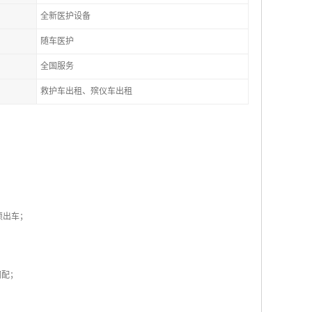
全新医护设备
随车医护
全国服务
救护车出租、殡仪车出租
须出车；
调配；