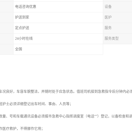
电话咨询优惠
设备
护送到家
医护
定点护送
服务
24小时在线
服务类型
全国
持车况良好，车容车貌整洁，并随时处于应急状态。值班司机接到急救指令后分钟内必
值班护士必须详细登记出车时间、事由、人员等；
数量、号和车载通讯设备必须报市急救中心指挥调度室（电话“”）登记，以备检查和
作医疗救护，不得挪作它用；