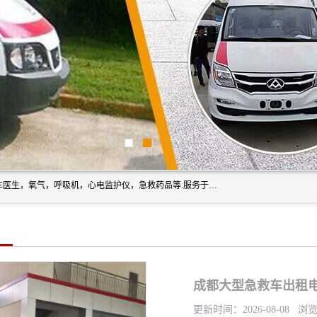
筋斗云鲲鹏(北京)健康咨询有限公司专业于救护车配备，随车医生，氧气，呼吸机，心电监护仪，急救药品等.服务于全国各省市之间伤病员和病愈者及家属的往返接送，及其他需要救护车特需服务的各项业务；承接各种会议、比赛、影视拍摄等所需的救护车服务；承接跨各省市救护*、救护车送病人到机场和火车站等各个指定区域。
成都大型急救车出租电
更新时间：2026-08-08 浏