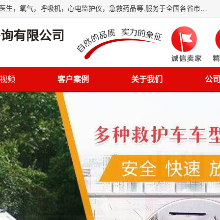
筋斗云鲲鹏(北京)健康咨询有限公司专业于救护车配备，随车医生，氧气，呼吸机，心电监护仪，急救药品等.服务于全国各省市之间伤病员和病愈者及家属的往返接送，及其他需要救护车特需服务的各项业务；承接各种会议、比赛、影视拍摄等所需的救护车服务；承接跨各省市救护*、救护车送病人到机场和火车站等各个指定区域。
咨询有限公司
视频
客户案例
关于我们
公