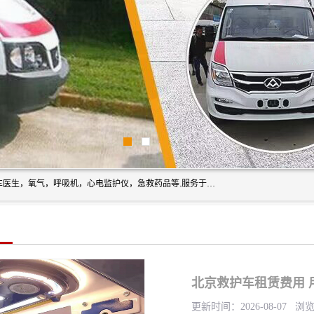
筋斗云鲲鹏(北京)健康咨询有限公司专业于救护车配备，随车医生，氧气，呼吸机，心电监护仪，急救药品等.服务于全国各省市之间伤病员和病愈者及家属的往返接送，及其他需要救护车特需服务的各项业务；承接各种会议、比赛、影视拍摄等所需的救护车服务；承接跨各省市救护*、救护车送病人到机场和火车站等各个指定区域。
北京救护车租赁费用 
更新时间：2026-08-07 浏