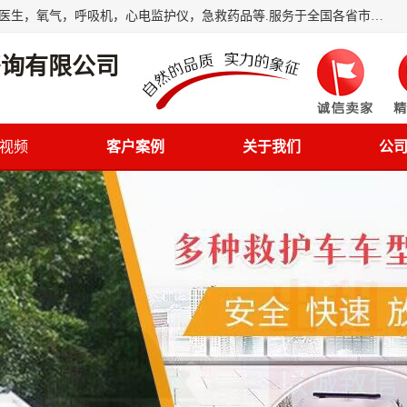
筋斗云鲲鹏(北京)健康咨询有限公司专业于救护车配备，随车医生，氧气，呼吸机，心电监护仪，急救药品等.服务于全国各省市之间伤病员和病愈者及家属的往返接送，及其他需要救护车特需服务的各项业务；承接各种会议、比赛、影视拍摄等所需的救护车服务；承接跨各省市救护*、救护车送病人到机场和火车站等各个指定区域。
咨询有限公司
视频
客户案例
关于我们
公