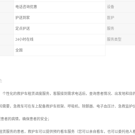
电话咨询优惠
设备
护送到家
医护
定点护送
服务
24小时在线
服务类型
全国
程：
式、个性化的救护车租赁调度服务，客服接到需求电话后，查询患者情况、出发地和目
况和需要，急救车可在车上配备救护车担架、呼吸机、除颤器、电子血压计、急救监护
程患者的病情，确保患者的安全；
车租赁服务的患者，救护车可以提供预约看车服务（您可以亲自看车，也可以委托他人