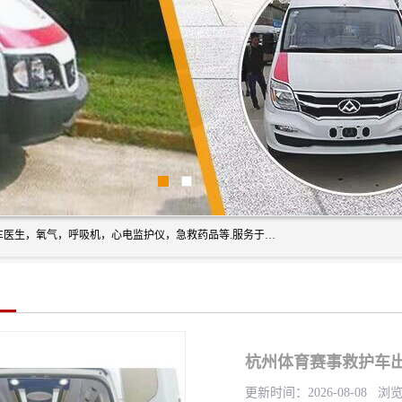
筋斗云鲲鹏(北京)健康咨询有限公司专业于救护车配备，随车医生，氧气，呼吸机，心电监护仪，急救药品等.服务于全国各省市之间伤病员和病愈者及家属的往返接送，及其他需要救护车特需服务的各项业务；承接各种会议、比赛、影视拍摄等所需的救护车服务；承接跨各省市救护*、救护车送病人到机场和火车站等各个指定区域。
杭州体育赛事救护车出
更新时间：2026-08-08 浏