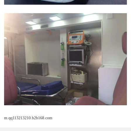
m.qq113213210.b2b168.com