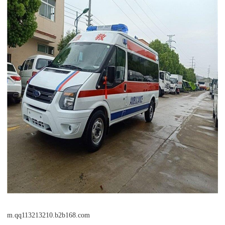
m.qq113213210.b2b168.com