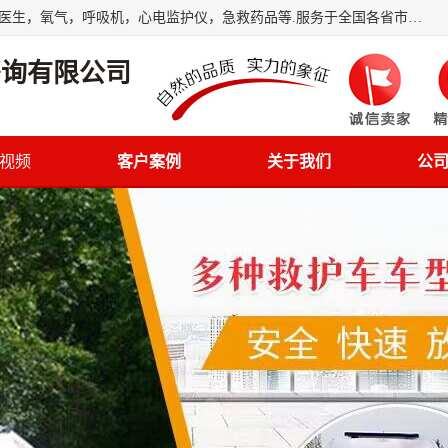
筋斗云鲲鹏(北京)健康咨询有限公司专业于救护车配备，随车医生，氧气，呼吸机，心电监护仪，急救药品等.服务于全国各省市之间伤病员和病愈者及家属的往返接送，及其他需要救护车特需服务的各项业务；承接各种会议、比赛、影视拍摄等所需的救护车服务；承接跨各省市救护*、救护车送病人到机场和火车站等各个指定区域。
咨询有限公司
视频
客户案例
关于我们
公