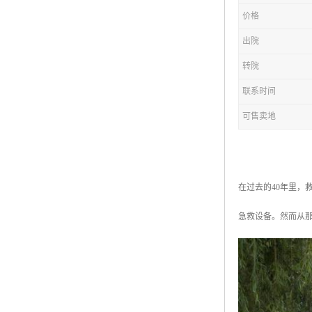
价格
出院
转院
联系时间
可售卖地
在过去的40年里，
急救设备。然而从