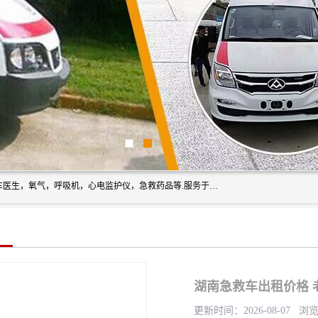
筋斗云鲲鹏(北京)健康咨询有限公司专业于救护车配备，随车医生，氧气，呼吸机，心电监护仪，急救药品等.服务于全国各省市之间伤病员和病愈者及家属的往返接送，及其他需要救护车特需服务的各项业务；承接各种会议、比赛、影视拍摄等所需的救护车服务；承接跨各省市救护*、救护车送病人到机场和火车站等各个指定区域。
湖南急救车出租价格 
更新时间：2026-08-07 浏