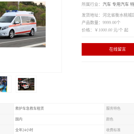
所属行业：
汽车
专用汽车
特
发货地址：河北省衡水桃
产品数量：9999.00个
价格：￥
1000.00
元/个 起
在线留言
救护车急救车租赁
服务特色
国内
颜色
全年24小时
收费标准