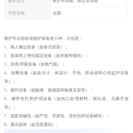
服务类型
救护车出租、殡仪车出租
可售卖地
全国
救护车出租标准救护装备有八种，分别是：
1、病人搬运装备（如各式担架）；
2、肢体和上脊柱固定设备（如夹板和颈托）；
3、供养/呼吸装备（如氧气瓶）；
4、诊断设备（如血压计、体温计、手电、听诊器和心电监护设备
等）；
5、循环设备（如输液、输液器和输液支架等）；
6、绷带包扎和护理设备（如伤口处理材料、呕吐袋、无菌手套
等）；
7、成套器械包（如产包、导尿包、清创包和垃圾桶等）；
8、通讯器材（如无线通讯）。