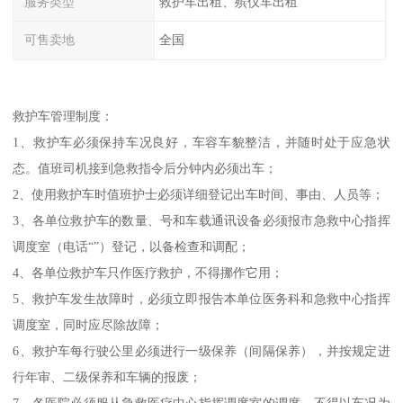
服务类型
救护车出租、殡仪车出租
可售卖地
全国
救护车管理制度：
1、救护车必须保持车况良好，车容车貌整洁，并随时处于应急状
态。值班司机接到急救指令后分钟内必须出车；
2、使用救护车时值班护士必须详细登记出车时间、事由、人员等；
3、各单位救护车的数量、号和车载通讯设备必须报市急救中心指挥
调度室（电话“”）登记，以备检查和调配；
4、各单位救护车只作医疗救护，不得挪作它用；
5、救护车发生故障时，必须立即报告本单位医务科和急救中心指挥
调度室，同时应尽除故障；
6、救护车每行驶公里必须进行一级保养（间隔保养），并按规定进
行年审、二级保养和车辆的报废；
7、各医院必须服从急救医疗中心指挥调度室的调度，不得以车况为