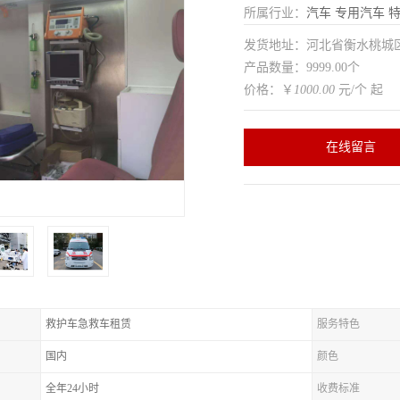
所属行业：
汽车
专用汽车
特
发货地址：河北省衡水桃
产品数量：9999.00个
价格：￥
1000.00
元/个 起
在线留言
救护车急救车租赁
服务特色
国内
颜色
全年24小时
收费标准