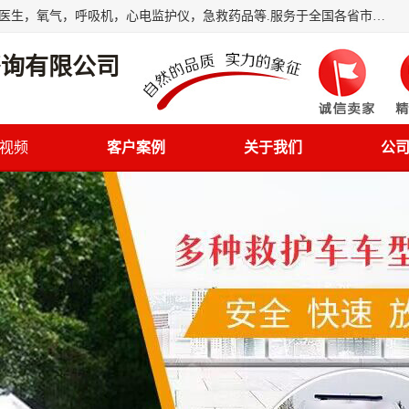
筋斗云鲲鹏(北京)健康咨询有限公司专业于救护车配备，随车医生，氧气，呼吸机，心电监护仪，急救药品等.服务于全国各省市之间伤病员和病愈者及家属的往返接送，及其他需要救护车特需服务的各项业务；承接各种会议、比赛、影视拍摄等所需的救护车服务；承接跨各省市救护*、救护车送病人到机场和火车站等各个指定区域。
咨询有限公司
视频
客户案例
关于我们
公