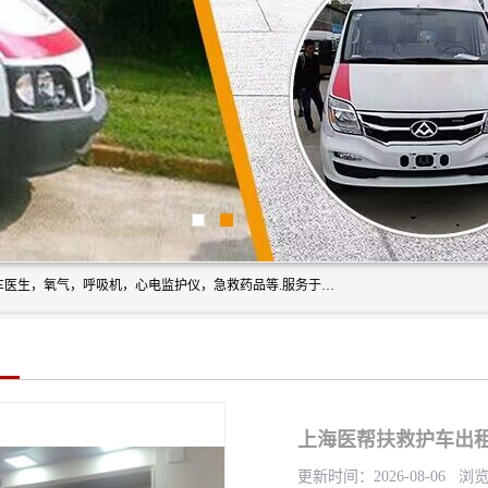
筋斗云鲲鹏(北京)健康咨询有限公司专业于救护车配备，随车医生，氧气，呼吸机，心电监护仪，急救药品等.服务于全国各省市之间伤病员和病愈者及家属的往返接送，及其他需要救护车特需服务的各项业务；承接各种会议、比赛、影视拍摄等所需的救护车服务；承接跨各省市救护*、救护车送病人到机场和火车站等各个指定区域。
上海医帮扶救护车出租
更新时间：2026-08-06 浏