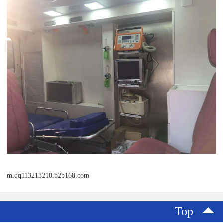
m.qq113213210.b2b168.com
Top