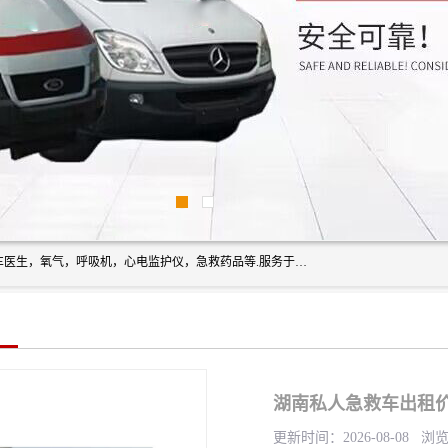
筋斗云鲲鹏(北京)健康咨询有限公司专业于救护车配备，随车医生，氧气，呼吸机，心电监护仪，急救药品等.服务于全国各省市之间伤病员和病愈者及家属的往返接送，及其他需要救护车特需服务的各项业务；承接各种会议、比赛、影视拍摄等所需的救护车服务；承接跨各省市救护*、救护车送病人到机场和火车站等各个指定区域。
湖南私人急救车出租价格
更新时间：2026-08-08 浏