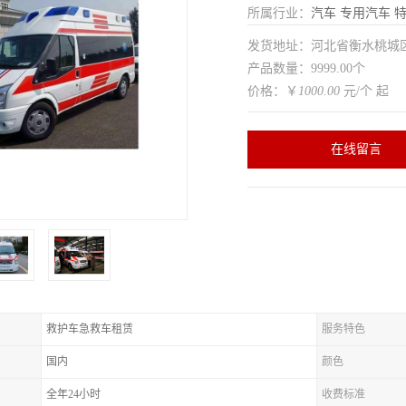
所属行业：
汽车
专用汽车
特
发货地址：河北省衡水桃
产品数量：9999.00个
价格：￥
1000.00
元/个 起
在线留言
救护车急救车租赁
服务特色
国内
颜色
全年24小时
收费标准