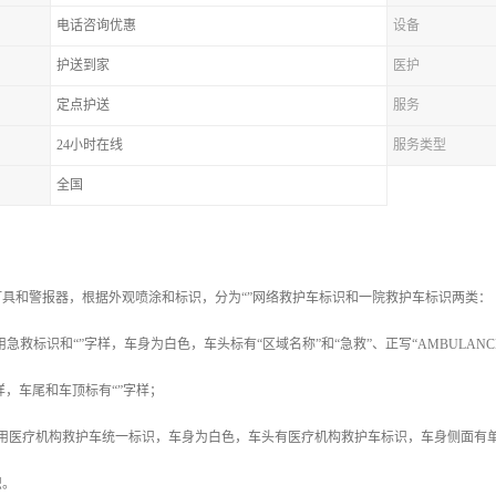
电话咨询优惠
设备
护送到家
医护
定点护送
服务
24小时在线
服务类型
全国
具和警报器，根据外观喷涂和标识，分为“”网络救护车标识和一院救护车标识两类：
用急救标识和“”字样，车身为白色，车头标有“区域名称”和“急救”、正写“AMBULA
”字样，车尾和车顶标有“”字样；
采用医疗机构救护车统一标识，车身为白色，车头有医疗机构救护车标识，车身侧面有
识。