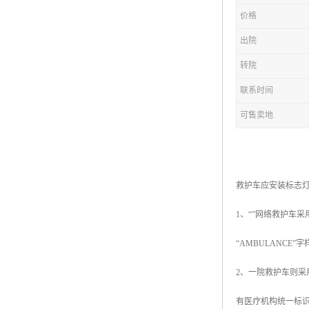
价格
出院
转院
联系时间
可售卖地
救护车应安装标志灯
1、“”网络救护车采
“AMBULANCE
2、一院救护车则
有医疗机构统一标