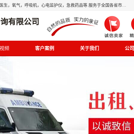
筋斗云鲲鹏(北京)健康咨询有限公司专业于救护车配备，随车医生，氧气，呼吸机，心电监护仪，急救药品等.服务于全国各省市之间伤病员和病愈者及家属的往返接送，及其他需要救护车特需服务的各项业务；承接各种会议、比赛、影视拍摄等所需的救护车服务；承接跨各省市救护*、救护车送病人到机场和火车站等各个指定区域。
咨询有限公司
视频
客户案例
关于我们
公