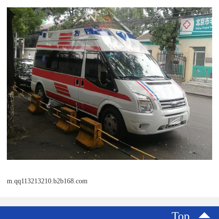
m.qq113213210.b2b168.com
Top