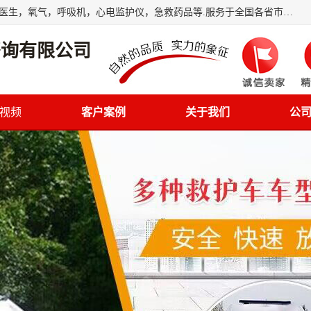
筋斗云鲲鹏(北京)健康咨询有限公司专业于救护车配备，随车医生，氧气，呼吸机，心电监护仪，急救药品等.服务于全国各省市之间伤病员和病愈者及家属的往返接送，及其他需要救护车特需服务的各项业务；承接各种会议、比赛、影视拍摄等所需的救护车服务；承接跨各省市救护*、救护车送病人到机场和火车站等各个指定区域。
咨询有限公司
视频
客户案例
关于我们
公