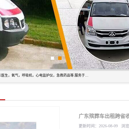
筋斗云鲲鹏(北京)健康咨询有限公司专业于救护车配备，随车医生，氧气，呼吸机，心电监护仪，急救药品等.服务于全国各省市之间伤病员和病愈者及家属的往返接送，及其他需要救护车特需服务的各项业务；承接各种会议、比赛、影视拍摄等所需的救护车服务；承接跨各省市救护*、救护车送病人到机场和火车站等各个指定区域。
广东殡葬车出租跨省收
更新时间：2026-08-09 浏