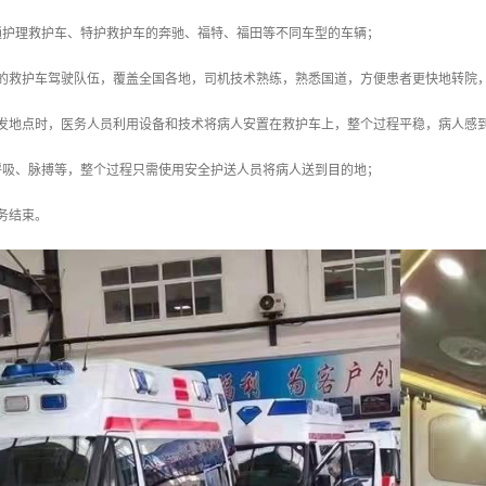
通护理救护车、特护救护车的奔驰、福特、福田等不同车型的车辆；
支的救护车驾驶队伍，覆盖全国各地，司机技术熟练，熟悉国道，方便患者更快地转院
出发地点时，医务人员利用设备和技术将病人安置在救护车上，整个过程平稳，病人感
呼吸、脉搏等，整个过程只需使用安全护送人员将病人送到目的地；
务结束。