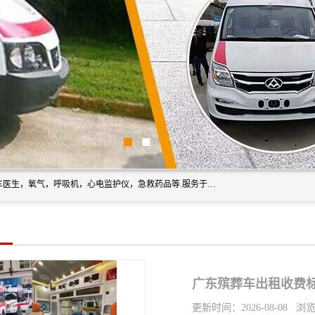
筋斗云鲲鹏(北京)健康咨询有限公司专业于救护车配备，随车医生，氧气，呼吸机，心电监护仪，急救药品等.服务于全国各省市之间伤病员和病愈者及家属的往返接送，及其他需要救护车特需服务的各项业务；承接各种会议、比赛、影视拍摄等所需的救护车服务；承接跨各省市救护*、救护车送病人到机场和火车站等各个指定区域。
广东殡葬车出租收费标
更新时间：2026-08-08 浏