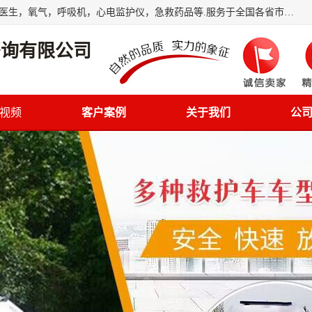
筋斗云鲲鹏(北京)健康咨询有限公司专业于救护车配备，随车医生，氧气，呼吸机，心电监护仪，急救药品等.服务于全国各省市之间伤病员和病愈者及家属的往返接送，及其他需要救护车特需服务的各项业务；承接各种会议、比赛、影视拍摄等所需的救护车服务；承接跨各省市救护*、救护车送病人到机场和火车站等各个指定区域。
咨询有限公司
视频
客户案例
关于我们
公