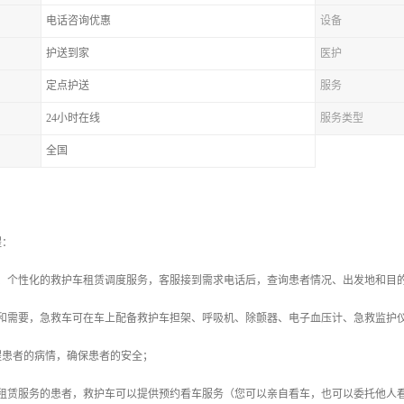
电话咨询优惠
设备
护送到家
医护
定点护送
服务
24小时在线
服务类型
全国
程：
式、个性化的救护车租赁调度服务，客服接到需求电话后，查询患者情况、出发地和目
况和需要，急救车可在车上配备救护车担架、呼吸机、除颤器、电子血压计、急救监护
程患者的病情，确保患者的安全；
车租赁服务的患者，救护车可以提供预约看车服务（您可以亲自看车，也可以委托他人