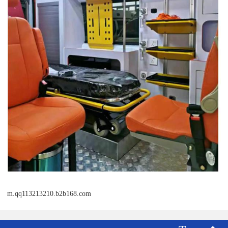
m.qq113213210.b2b168.com