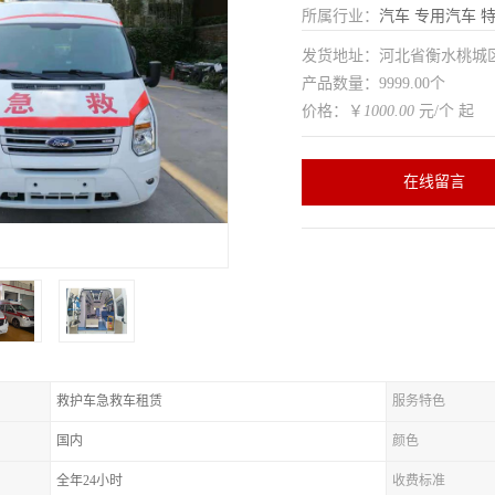
所属行业：
汽车
专用汽车
特
发货地址：河北省衡水桃
产品数量：9999.00个
价格：￥
1000.00
元/个 起
在线留言
救护车急救车租赁
服务特色
国内
颜色
全年24小时
收费标准