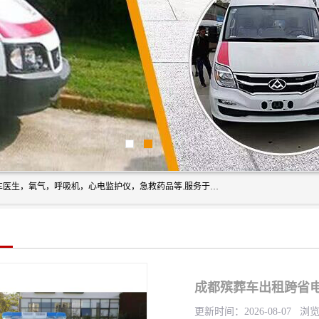
筋斗云鲲鹏(北京)健康咨询有限公司专业于救护车配备，随车医生，氧气，呼吸机，心电监护仪，急救药品等.服务于全国各省市之间伤病员和病愈者及家属的往返接送，及其他需要救护车特需服务的各项业务；承接各种会议、比赛、影视拍摄等所需的救护车服务；承接跨各省市救护*、救护车送病人到机场和火车站等各个指定区域。
成都殡葬车出租跨省电
更新时间：2026-08-07 浏