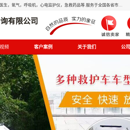
筋斗云鲲鹏(北京)健康咨询有限公司专业于救护车配备，随车医生，氧气，呼吸机，心电监护仪，急救药品等.服务于全国各省市之间伤病员和病愈者及家属的往返接送，及其他需要救护车特需服务的各项业务；承接各种会议、比赛、影视拍摄等所需的救护车服务；承接跨各省市救护*、救护车送病人到机场和火车站等各个指定区域。
咨询有限公司
视频
客户案例
关于我们
公