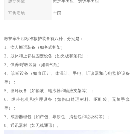
服务类型
救护车出租、殡仪车出租
可售卖地
全国
救护车出租标准救护装备有八种，分别是：
1、病人搬运装备（如各式担架）；
2、肢体和上脊柱固定设备（如夹板和颈托）；
3、供养/呼吸装备（如氧气瓶）；
4、诊断设备（如血压计、体温计、手电、听诊器和心电监护设备
等）；
5、循环设备（如输液、输液器和输液支架等）；
6、绷带包扎和护理设备（如伤口处理材料、呕吐袋、无菌手套
等）；
7、成套器械包（如产包、导尿包、清创包和垃圾桶等）；
8、通讯器材（如无线通讯）。