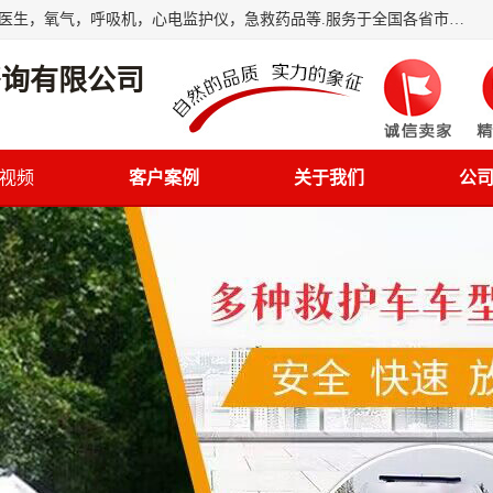
筋斗云鲲鹏(北京)健康咨询有限公司专业于救护车配备，随车医生，氧气，呼吸机，心电监护仪，急救药品等.服务于全国各省市之间伤病员和病愈者及家属的往返接送，及其他需要救护车特需服务的各项业务；承接各种会议、比赛、影视拍摄等所需的救护车服务；承接跨各省市救护*、救护车送病人到机场和火车站等各个指定区域。
咨询有限公司
视频
客户案例
关于我们
公