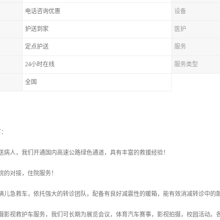
电话咨询优惠
设备
护送到家
医护
定点护送
服务
24小时在线
服务类型
全国
下：
转送病人，我们开通国内高速公路绿色通道，具有丰富的救援经验！
院的对接，住院服务！
一辆儿急救车，依托强大的转诊团队，配备有良好减震性的暖箱，能有效消减转诊中的
拍摄影视救护车服务，我们可长期为展览会议，体育汽车赛事，影视拍摄，校园活动。