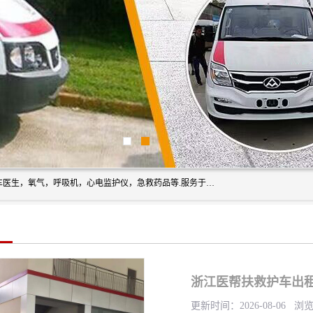
筋斗云鲲鹏(北京)健康咨询有限公司专业于救护车配备，随车医生，氧气，呼吸机，心电监护仪，急救药品等.服务于全国各省市之间伤病员和病愈者及家属的往返接送，及其他需要救护车特需服务的各项业务；承接各种会议、比赛、影视拍摄等所需的救护车服务；承接跨各省市救护*、救护车送病人到机场和火车站等各个指定区域。
浙江医帮扶救护车出租
更新时间：2026-08-06 浏