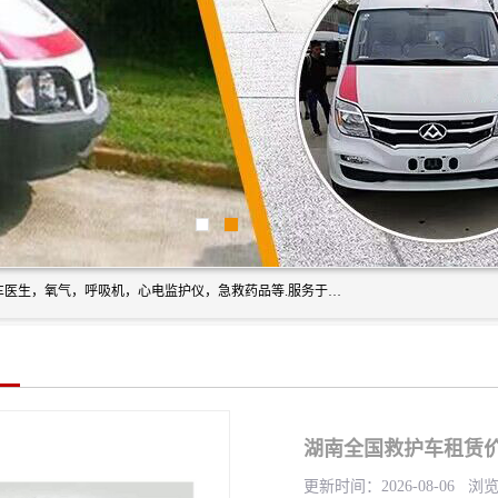
筋斗云鲲鹏(北京)健康咨询有限公司专业于救护车配备，随车医生，氧气，呼吸机，心电监护仪，急救药品等.服务于全国各省市之间伤病员和病愈者及家属的往返接送，及其他需要救护车特需服务的各项业务；承接各种会议、比赛、影视拍摄等所需的救护车服务；承接跨各省市救护*、救护车送病人到机场和火车站等各个指定区域。
湖南全国救护车租赁价
更新时间：2026-08-06 浏