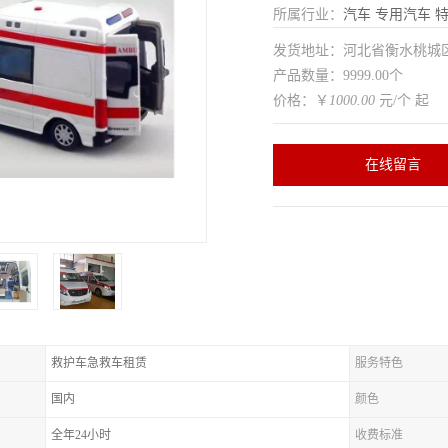
所属行业：
汽车
专用汽车
特
发货地址：河北省衡水桃
产品数量：9999.00个
价格：￥
1000.00
元/个 起
在线留言
救护车急救车租赁
服务特色
国内
颜色
全年24小时
收费标准