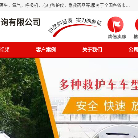
筋斗云鲲鹏(北京)健康咨询有限公司专业于救护车配备，随车医生，氧气，呼吸机，心电监护仪，急救药品等.服务于全国各省市之间伤病员和病愈者及家属的往返接送，及其他需要救护车特需服务的各项业务；承接各种会议、比赛、影视拍摄等所需的救护车服务；承接跨各省市救护*、救护车送病人到机场和火车站等各个指定区域。
咨询有限公司
视频
客户案例
关于我们
公