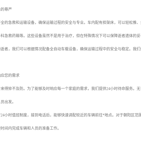
后的尊严
齐全的急救和运输设备，确保运输过程的安全与专业。车内配有担架床，可以轻松推、
外科急救药箱等。这些设备虽然不是用于治疗，但在特殊情况下可以保障逝者遗体的妥
的逝者，我们可以根据情况配备全自动车载设备，确保运输过程中的安全与稳定。我们
响应您的需求
时来得猝不及防。为了能够及时响应每一个家庭的需求，我们提供24小时待命服务。
人员出发。
24小时值班制度，接到电话后，能够快速调配较近的车辆前往*地点。对于朝阳区范
短时间内完成车辆和人员的准备工作。