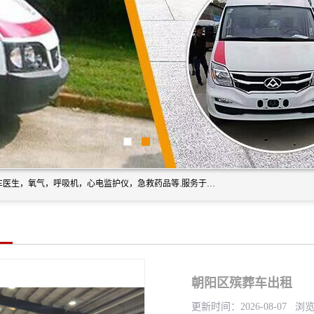
筋斗云鲲鹏(北京)健康咨询有限公司专业于救护车配备，随车医生，氧气，呼吸机，心电监护仪，急救药品等.服务于全国各省市之间伤病员和病愈者及家属的往返接送，及其他需要救护车特需服务的各项业务；承接各种会议、比赛、影视拍摄等所需的救护车服务；承接跨各省市救护*、救护车送病人到机场和火车站等各个指定区域。
朝阳区殡葬车出租
更新时间：2026-08-07 浏