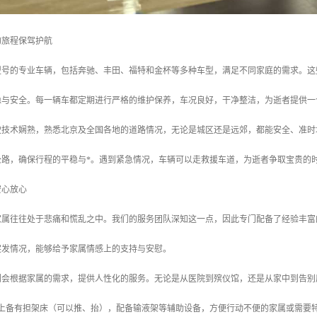
的旅程保驾护航
型号的专业车辆，包括奔驰、丰田、福特和金杯等多种车型，满足不同家庭的需求。这
稳与安全。每一辆车都定期进行严格的维护保养，车况良好，干净整洁，为逝者提供一
驶技术娴熟，熟悉北京及全国各地的道路情况，无论是城区还是远郊，都能安全、准时
公路，确保行程的平稳与*。遇到紧急情况，车辆可以走救援车道，为逝者争取宝贵的
安心放心
家属往往处于悲痛和慌乱之中。我们的服务团队深知这一点，因此专门配备了经验丰富
突发情况，能够给予家属情感上的支持与安慰。
们会根据家属的需求，提供人性化的服务。无论是从医院到殡仪馆，还是从家中到告别
辆上备有担架床（可以推、抬），配备输液架等辅助设备，方便行动不便的家属或需要