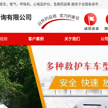
筋斗云鲲鹏(北京)健康咨询有限公司专业于救护车配备，随车医生，氧气，呼吸机，心电监护仪，急救药品等.服务于全国各省市之间伤病员和病愈者及家属的往返接送，及其他需要救护车特需服务的各项业务；承接各种会议、比赛、影视拍摄等所需的救护车服务；承接跨各省市救护*、救护车送病人到机场和火车站等各个指定区域。
咨询有限公司
视频
客户案例
关于我们
公