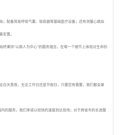
抬；配备简易呼吸气囊、吸痰器等基础医疗设备；还有测量心跳血
善安置。
始终秉持“以病人为中心”的服务理念，在每一个细节上体现对生命的
无论白天黑夜，无论工作日还是节假日，只要您有需要，我们都会第
围内的服务，我们承诺以较快的速度到达现场；对于跨省市的长途服