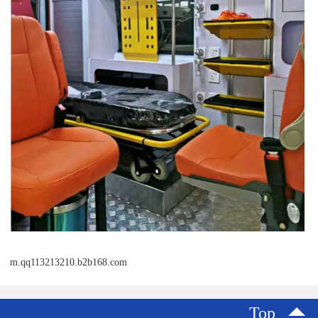
m.qq113213210.b2b168.com
Top